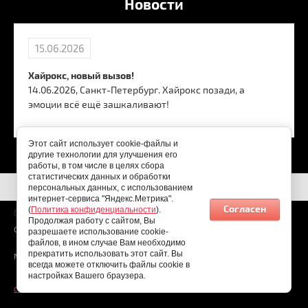
Новости
15.06.2026
Хайрокс, новый вызов!
14.06.2026, Санкт-Петербург. Хайрокс позади, а
эмоции всё ещё зашкаливают!
Этот сайт использует cookie-файлы и
другие технологии для улучшения его
работы, в том числе в целях сбора
статистических данных и обработки
персональных данных, с использованием
интернет-сервиса "Яндекс.Метрика".
Согласен
(
Политика конфиденциальности
).
09.08.2026
Продолжая работу с сайтом, Вы
Copyright © 2026
разрешаете использование cookie-
файлов, в ином случае Вам необходимо
прекратить использовать этот сайт. Вы
Мы в соц. сетях:
всегда можете отключить файлы cookie в
настройках Вашего браузера.
создать интернет магазин
- megagroup.ru, сайты с CMS