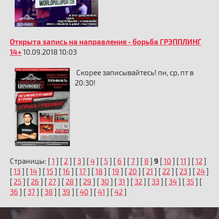
Открыта запись на направление - борьба ГРЭППЛИНГ
14+
10.09.2018 10:03
Скорее записывайтесь! пн, ср, пт в
20:30!
Страницы: [
1
] [
2
] [
3
] [
4
] [
5
] [
6
] [
7
] [
8
]
9
[
10
] [
11
] [
12
]
[
13
] [
14
] [
15
] [
16
] [
17
] [
18
] [
19
] [
20
] [
21
] [
22
] [
23
] [
24
]
[
25
] [
26
] [
27
] [
28
] [
29
] [
30
] [
31
] [
32
] [
33
] [
34
] [
35
] [
36
] [
37
] [
38
] [
39
] [
40
] [
41
] [
42
]