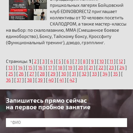
пришкольных лагерях Бойцовский
клуб EDINOBOREC12 приглашает
коллективы от 10 человек посетить
СКАЛОДРОМ, а также мастер-классы
на выбор: по скалолазанию, ММА (Смешанное боевое
единоборство), Боксу, Тайскому боксу, Кроссфиту
(Функциональный тренинг), дзюдо, грэпплинг.
Страницы:
1
[
2
] [
3
] [
4
] [
5
] [
6
] [
7
] [
8
] [
9
] [
10
] [
11
] [
12
]
[
13
] [
14
] [
15
] [
16
] [
17
] [
18
] [
19
] [
20
] [
21
] [
22
] [
23
] [
24
]
[
25
] [
26
] [
27
] [
28
] [
29
] [
30
] [
31
] [
32
] [
33
] [
34
] [
35
] [
36
] [
37
] [
38
] [
39
] [
40
] [
41
] [
42
]
Запишитесь прямо сейчас
на первое пробное занятие