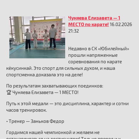
Чуняева Елизавета — 1
МЕСТО по карате!
16.02.2026
21:32
Недавно в СК «Юбилейный»
прошли напряженные
соревнования по карате
кёкусинкай. Это спорт для сильных духом, и наша
спортсменка доказала это на деле!
По результатам захватывающих поединков:
🏆 Чуняева Елизавета — 1 МЕСТО!
Путь к этой медали — это дисциплина, характер и сотни
часов тренировок.
• Тренер — Заньков Федор
Гордимся нашей чемпионкой и желаем не
останавливаться на достигнутом! Только вперед и к