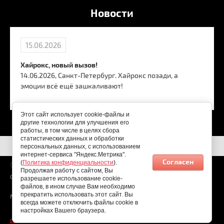
Новости
15.06.2026
Хайрокс, новый вызов!
14.06.2026, Санкт-Петербург. Хайрокс позади, а
эмоции всё ещё зашкаливают!
Этот сайт использует cookie-файлы и
другие технологии для улучшения его
работы, в том числе в целях сбора
статистических данных и обработки
персональных данных, с использованием
интернет-сервиса "Яндекс.Метрика".
Согласен
(
Политика конфиденциальности
).
06.08.2026
Продолжая работу с сайтом, Вы
Copyright © 2026
разрешаете использование cookie-
файлов, в ином случае Вам необходимо
прекратить использовать этот сайт. Вы
Мы в соц. сетях:
всегда можете отключить файлы cookie в
настройках Вашего браузера.
создать интернет магазин
- megagroup.ru, сайты с CMS