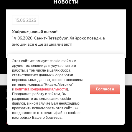
Новости
15.06.2026
Хайрокс, новый вызов!
14.06.2026, Санкт-Петербург. Хайрокс позади, а
эмоции всё ещё зашкаливают!
Этот сайт использует cookie-файлы и
другие технологии для улучшения его
работы, в том числе в целях сбора
статистических данных и обработки
персональных данных, с использованием
интернет-сервиса "Яндекс.Метрика".
Согласен
(
Политика конфиденциальности
).
07.08.2026
Продолжая работу с сайтом, Вы
Copyright © 2026
разрешаете использование cookie-
файлов, в ином случае Вам необходимо
прекратить использовать этот сайт. Вы
Мы в соц. сетях:
всегда можете отключить файлы cookie в
настройках Вашего браузера.
создать интернет магазин
- megagroup.ru, сайты с CMS