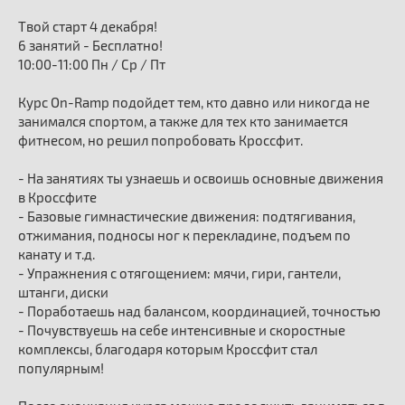
Твой старт 4 декабря!
6 занятий - Бесплатно!
10:00-11:00 Пн / Ср / Пт
Курс On-Ramp подойдет тем, кто давно или никогда не
занимался спортом, а также для тех кто занимается
фитнесом, но решил попробовать Кроссфит.
- На занятиях ты узнаешь и освоишь основные движения
в Кроссфите
- Базовые гимнастические движения: подтягивания,
отжимания, подносы ног к перекладине, подъем по
канату и т.д.
- Упражнения с отягощением: мячи, гири, гантели,
штанги, диски
- Поработаешь над балансом, координацией, точностью
- Почувствуешь на себе интенсивные и скоростные
комплексы, благодаря которым Кроссфит стал
популярным!