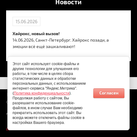
Новости
15.06.2026
Хайрокс, новый вызов!
14.06.2026, Санкт-Петербург. Хайрокс позади, а
эмоции всё ещё зашкаливают!
Этот сайт использует cookie-файлы и
другие технологии для улучшения его
работы, в том числе в целях сбора
статистических данных и обработки
персональных данных, с использованием
интернет-сервиса "Яндекс.Метрика".
Согласен
(
Политика конфиденциальности
).
10.08.2026
Продолжая работу с сайтом, Вы
Copyright © 2026
разрешаете использование cookie-
файлов, в ином случае Вам необходимо
прекратить использовать этот сайт. Вы
Мы в соц. сетях:
всегда можете отключить файлы cookie в
настройках Вашего браузера.
создать интернет магазин
- megagroup.ru, сайты с CMS