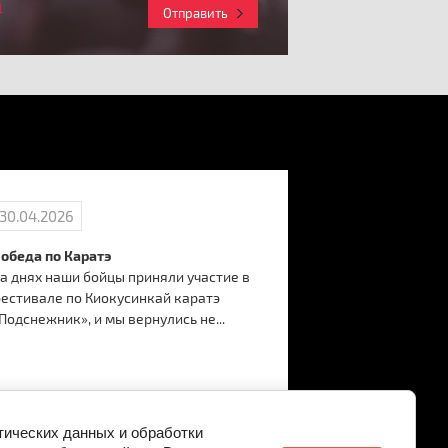
и
Отправить
30.04.2026
17.02.2026
обеда по Каратэ
Бесплатные мас
а днях наши бойцы приняли участие в
февраля!
естивале по Киокусинкай каратэ
💪21 февраля в
Подснежник», и мы вернулись не...
пройдут беспла
посвященные Д
Отечества. В...
стических данных и обработки