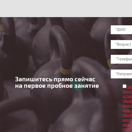
Запишитесь прямо сейчас
на первое пробное занятие
На
при
усло
обра
перс
даю 
обра
конс
запи
полу