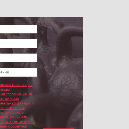
жимая на кнопку я
нимаю
вия соглашения на
ботку моих
ональных данных
, и
согласие на их
ботку с целью
ультации и/или
си на занятие и/или
чении обратной