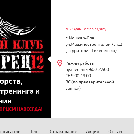
Мы ждём Вас по адресу:
г. Йошкар-Ола,
ул.Машиностроителей 7а к.2
(Территория Телецентра)
Режим работы:
Будние дни 9:00-22:00
СБ 9:00-19:00
орств,
ВС (по предварительной
записи)
тренинга и
ния
БОРЦЕМ НАВСЕГДА!
асписание
Цены
Страхование
Акции
Отзывы