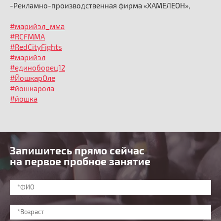
-Рекламно-производственная фирма «ХАМЕЛЕОН»,
#марийэл_мма
#RCFMMA
#RedCityFights
#марийэл
#единоборец12
#ЙошкарОле
#йошкарола
#йошка
Запишитесь прямо сейчас
на первое пробное занятие