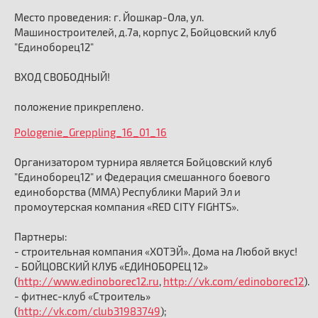
Место проведения: г. Йошкар-Ола, ул.
Машиностроителей, д.7а, корпус 2, Бойцовский клуб
"Единоборец12"
ВХОД СВОБОДНЫЙ!
положение прикреплено.
Pologenie_Greppling_16_01_16
Организатором турнира является Бойцовский клуб
"Единоборец12" и Федерация смешанного боевого
единоборства (ММА) Республики Марий Эл и
промоутерская компания «RED CITY FIGHTS».
Партнеры:
- строительная компания «ХОТЭЙ». Дома на Любой вкус!
- БОЙЦОВСКИЙ КЛУБ «ЕДИНОБОРЕЦ 12»
(
http://www.edinoborec12.ru
,
http://vk.com/edinoborec12
).
- фитнес-клуб «Строитель»
(
http://vk.com/club31983749
);