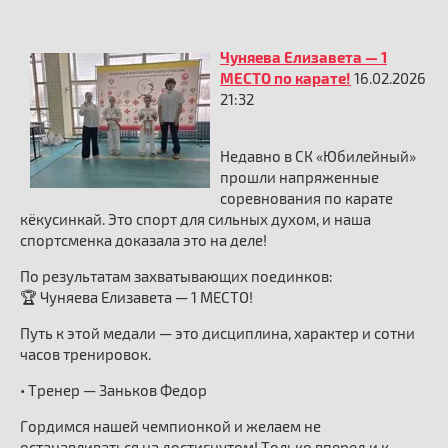
Чуняева Елизавета — 1
МЕСТО по карате!
16.02.2026
21:32
Недавно в СК «Юбилейный»
прошли напряженные
соревнования по карате
кёкусинкай. Это спорт для сильных духом, и наша
спортсменка доказала это на деле!
По результатам захватывающих поединков:
🏆 Чуняева Елизавета — 1 МЕСТО!
Путь к этой медали — это дисциплина, характер и сотни
часов тренировок.
• Тренер — Заньков Федор
Гордимся нашей чемпионкой и желаем не
останавливаться на достигнутом! Только вперед и к