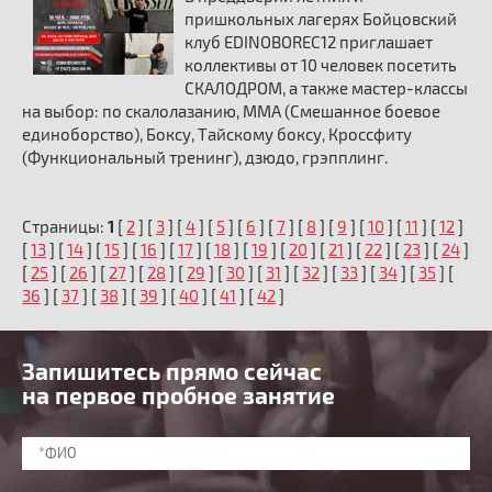
пришкольных лагерях Бойцовский
клуб EDINOBOREC12 приглашает
коллективы от 10 человек посетить
СКАЛОДРОМ, а также мастер-классы
на выбор: по скалолазанию, ММА (Смешанное боевое
единоборство), Боксу, Тайскому боксу, Кроссфиту
(Функциональный тренинг), дзюдо, грэпплинг.
Страницы:
1
[
2
] [
3
] [
4
] [
5
] [
6
] [
7
] [
8
] [
9
] [
10
] [
11
] [
12
]
[
13
] [
14
] [
15
] [
16
] [
17
] [
18
] [
19
] [
20
] [
21
] [
22
] [
23
] [
24
]
[
25
] [
26
] [
27
] [
28
] [
29
] [
30
] [
31
] [
32
] [
33
] [
34
] [
35
] [
36
] [
37
] [
38
] [
39
] [
40
] [
41
] [
42
]
Запишитесь прямо сейчас
на первое пробное занятие